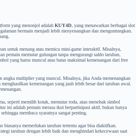
latform yang menonjol adalah
KUY4D
, yang menawarkan berbagai slot
pengalaman bermain menjadi lebih menyenangkan dan menguntungkan.
nang.
an untuk menang atau memicu mini-game interaktif. Misalnya,
nkan pemain memutar gulungan tanpa mengurangi saldo taruhan,
mbol yang harus muncul atau batas maksimal kemenangan dari free
gan angka multiplier yang muncul. Misalnya, jika Anda memenangkan
sa menghasilkan kemenangan yang jauh lebih besar dari taruhan awal.
 kemenangan.
ama, seperti memilih kotak, memutar roda, atau menebak simbol
r ini adalah pemain merasa ikut berpartisipasi aktif, bukan hanya
, sehingga membaca syaratnya sangat penting.
us biasanya memerlukan taruhan tertentu agar bisa diaktifkan.
rategi taruhan dengan lebih baik dan menghindari kekecewaan saat