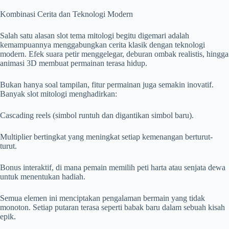
Kombinasi Cerita dan Teknologi Modern
Salah satu alasan slot tema mitologi begitu digemari adalah
kemampuannya menggabungkan cerita klasik dengan teknologi
modern. Efek suara petir menggelegar, deburan ombak realistis, hingga
animasi 3D membuat permainan terasa hidup.
Bukan hanya soal tampilan, fitur permainan juga semakin inovatif.
Banyak slot mitologi menghadirkan:
Cascading reels (simbol runtuh dan digantikan simbol baru).
Multiplier bertingkat yang meningkat setiap kemenangan berturut-
turut.
Bonus interaktif, di mana pemain memilih peti harta atau senjata dewa
untuk menentukan hadiah.
Semua elemen ini menciptakan pengalaman bermain yang tidak
monoton. Setiap putaran terasa seperti babak baru dalam sebuah kisah
epik.