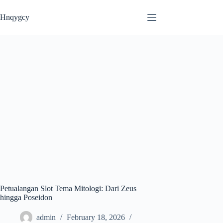
Skip
to
Hnqygcy
content
Petualangan Slot Tema Mitologi: Dari Zeus
hingga Poseidon
admin
February 18, 2026