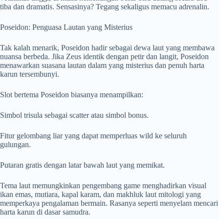
tiba dan dramatis. Sensasinya? Tegang sekaligus memacu adrenalin.
Poseidon: Penguasa Lautan yang Misterius
Tak kalah menarik, Poseidon hadir sebagai dewa laut yang membawa
nuansa berbeda. Jika Zeus identik dengan petir dan langit, Poseidon
menawarkan suasana lautan dalam yang misterius dan penuh harta
karun tersembunyi.
Slot bertema Poseidon biasanya menampilkan:
Simbol trisula sebagai scatter atau simbol bonus.
Fitur gelombang liar yang dapat memperluas wild ke seluruh
gulungan.
Putaran gratis dengan latar bawah laut yang memikat.
Tema laut memungkinkan pengembang game menghadirkan visual
ikan emas, mutiara, kapal karam, dan makhluk laut mitologi yang
memperkaya pengalaman bermain. Rasanya seperti menyelam mencari
harta karun di dasar samudra.