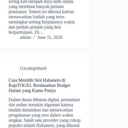
sering kali menjadi daya tarik utama
yang membuat banyak pemain
penasaran. Sistem ini dikenal karena
menawarkan hadiah yang terus
meningkat seiring berjalannya waktu
dan jumlah pemain yang ikut
berpartisipasi. Di…
admin
June 11, 2026
Uncategorized
Cara Memilih Slot Habanero di
RajaTOGEL Berdasarkan Budget
Harian yang Kamu Punya
Dalam dunia hiburan digital, permainan
slot online semakin digemari karena
mudah dimainkan dan menawarkan
pengalaman yang seru dalam waktu
singkat. Salah satu provider yang cukup
populer adalah Habanero, yang dikenal