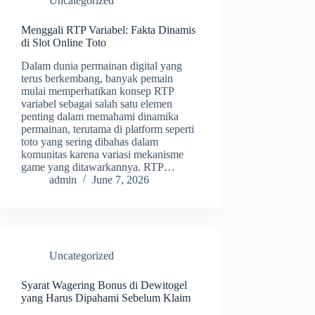
Uncategorized
Menggali RTP Variabel: Fakta Dinamis
di Slot Online Toto
Dalam dunia permainan digital yang
terus berkembang, banyak pemain
mulai memperhatikan konsep RTP
variabel sebagai salah satu elemen
penting dalam memahami dinamika
permainan, terutama di platform seperti
toto yang sering dibahas dalam
komunitas karena variasi mekanisme
game yang ditawarkannya. RTP…
admin
June 7, 2026
Uncategorized
Syarat Wagering Bonus di Dewitogel
yang Harus Dipahami Sebelum Klaim