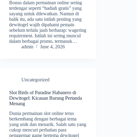
Bonus dalam permainan online sering
terdengar seperti “hadiah gratis” yang
sayang untuk dilewatkan. Namun di
balik itu, ada satu istilah penting yang
dewitogel wajib dipahami pemain
sebelum terlalu jauh berharap: wagering
requirement. Istilah ini sering muncul
dalam berbagai promo, termasuk…
admin
June 4, 2026
Uncategorized
Slot Birds of Paradise Habanero di
Dewitogel: Kicauan Burung Pertanda
Menang
Dunia permainan slot online terus
berkembang dengan berbagai tema
yang unik dan menarik. Salah satu yang
cukup mencuri perhatian para
penggemar game bertema dewitogel