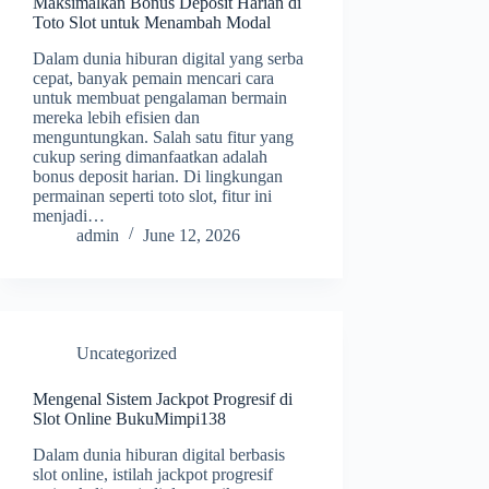
Maksimalkan Bonus Deposit Harian di
Toto Slot untuk Menambah Modal
Dalam dunia hiburan digital yang serba
cepat, banyak pemain mencari cara
untuk membuat pengalaman bermain
mereka lebih efisien dan
menguntungkan. Salah satu fitur yang
cukup sering dimanfaatkan adalah
bonus deposit harian. Di lingkungan
permainan seperti toto slot, fitur ini
menjadi…
admin
June 12, 2026
Uncategorized
Mengenal Sistem Jackpot Progresif di
Slot Online BukuMimpi138
Dalam dunia hiburan digital berbasis
slot online, istilah jackpot progresif