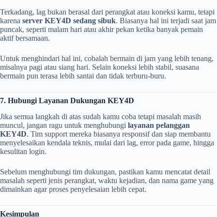
Terkadang, lag bukan berasal dari perangkat atau koneksi kamu, tetapi
karena
server KEY4D sedang sibuk
. Biasanya hal ini terjadi saat jam
puncak, seperti malam hari atau akhir pekan ketika banyak pemain
aktif bersamaan.
Untuk menghindari hal ini, cobalah bermain di jam yang lebih tenang,
misalnya pagi atau siang hari. Selain koneksi lebih stabil, suasana
bermain pun terasa lebih santai dan tidak terburu-buru.
7. Hubungi Layanan Dukungan KEY4D
Jika semua langkah di atas sudah kamu coba tetapi masalah masih
muncul, jangan ragu untuk menghubungi
layanan pelanggan
KEY4D
. Tim support mereka biasanya responsif dan siap membantu
menyelesaikan kendala teknis, mulai dari lag, error pada game, hingga
kesulitan login.
Sebelum menghubungi tim dukungan, pastikan kamu mencatat detail
masalah seperti jenis perangkat, waktu kejadian, dan nama game yang
dimainkan agar proses penyelesaian lebih cepat.
Kesimpulan