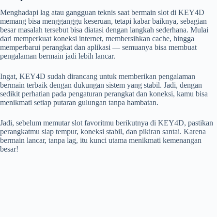
Menghadapi lag atau gangguan teknis saat bermain slot di KEY4D
memang bisa mengganggu keseruan, tetapi kabar baiknya, sebagian
besar masalah tersebut bisa diatasi dengan langkah sederhana. Mulai
dari memperkuat koneksi internet, membersihkan cache, hingga
memperbarui perangkat dan aplikasi — semuanya bisa membuat
pengalaman bermain jadi lebih lancar.
Ingat, KEY4D sudah dirancang untuk memberikan pengalaman
bermain terbaik dengan dukungan sistem yang stabil. Jadi, dengan
sedikit perhatian pada pengaturan perangkat dan koneksi, kamu bisa
menikmati setiap putaran gulungan tanpa hambatan.
Jadi, sebelum memutar slot favoritmu berikutnya di KEY4D, pastikan
perangkatmu siap tempur, koneksi stabil, dan pikiran santai. Karena
bermain lancar, tanpa lag, itu kunci utama menikmati kemenangan
besar!