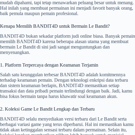
mudah dipahami, tapi tetap menawarkan peluang besar untuk menang.
Hal inilah yang membuat permainan ini menjadi favorit banyak orang,
baik pemula maupun pemain profesional.
Kenapa Memilih BANDIT4D untuk Bermain Le Bandit?
BANDIT4D bukan sekadar platform judi online biasa. Banyak pemain
memilih BANDIT4D karena beberapa alasan utama yang membuat
bermain Le Bandit di sini jadi sangat menguntungkan dan
menyenangkan.
1. Platform Terpercaya dengan Keamanan Terjamin
Salah satu keunggulan terbesar BANDIT4D adalah komitmennya
terhadap keamanan pemain. Dengan teknologi enkripsi data terbaru
dan sistem keamanan berlapis, BANDIT4D memastikan setiap
transaksi dan data pribadi pemain terlindungi dengan baik. Jadi, kamu
bisa fokus bermain tanpa harus khawatir soal keamanan akun.
2. Koleksi Game Le Bandit Lengkap dan Terbaru
BANDIT4D selalu menyediakan versi terbaru dari Le Bandit serta
berbagai variasi game yang terus diperbarui. Hal ini memastikan kamu
tidak akan ketinggalan sensasi terbaru dalam permainan. Selain itu,